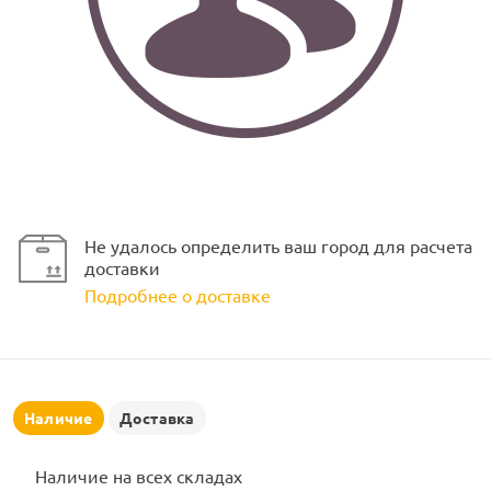
ламполайт
фигуры
Не удалось определить ваш город для расчета
доставки
Подробнее о доставке
и LED
ашения
Наличие
Доставка
Наличие на всех складах