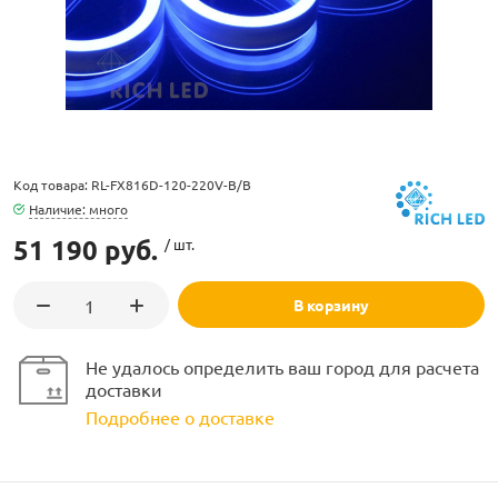
ламполайт
Код товара: RL-FX816D-120-220V-B/B
Наличие: много
фигуры
51 190 руб.
/ шт.
В корзину
и LED
Не удалось определить ваш город для расчета
ашения
доставки
Подробнее о доставке