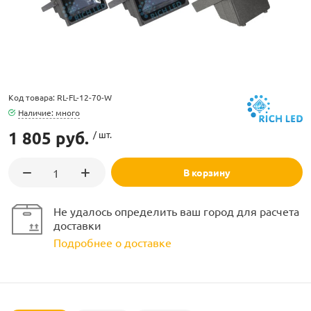
Код товара: RL-FL-12-70-W
ламполайт
Наличие: много
1 805 руб.
/ шт.
фигуры
В корзину
и LED
Не удалось определить ваш город для расчета
доставки
ашения
Подробнее о доставке