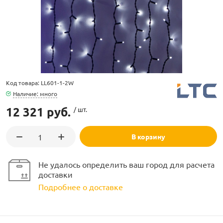
ламполайт
Код товара: LL601-1-2W
Наличие: много
фигуры
12 321 руб.
/ шт.
В корзину
и LED
Не удалось определить ваш город для расчета
ашения
доставки
Подробнее о доставке