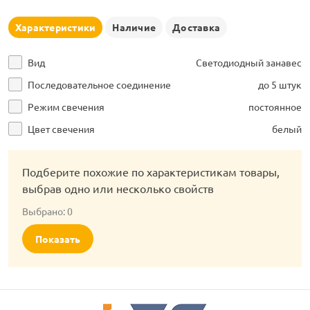
рлянд
Характеристики
Наличие
Доставка
Вид
Светодиодный занавес
Последовательное соединение
до 5 штук
Режим свечения
постоянное
Цвет свечения
белый
Подберите похожие по характеристикам товары,
выбрав одно или несколько свойств
Выбрано:
0
Показать